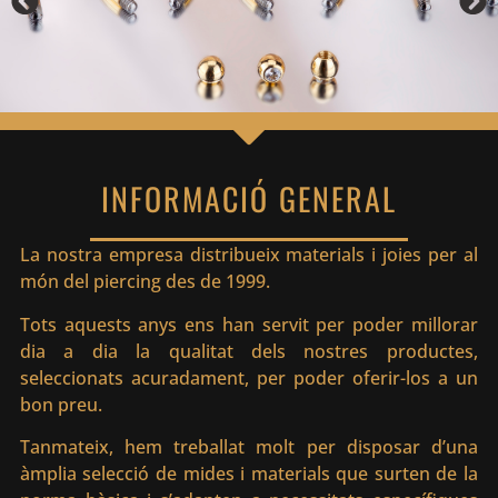
INFORMACIÓ GENERAL
La nostra empresa distribueix materials i joies per al
món del piercing des de 1999.
Tots aquests anys ens han servit per poder millorar
dia a dia la qualitat dels nostres productes,
seleccionats acuradament, per poder oferir-los a un
bon preu.
Tanmateix, hem treballat molt per disposar d’una
àmplia selecció de mides i materials que surten de la